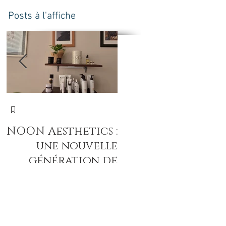
Posts à l'affiche
N
NOON Aesthetics :
חד
une nouvelle
הע
génération de
soins
professionnels
intenses pour
révéler la beauté