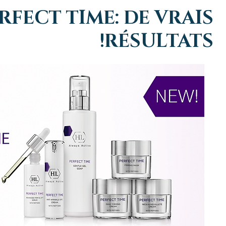
RFECT TIME: DE VRAIS
RÉSULTATS!
–NOO
טיפול פנים בגלי רדיו:
ce
Aesthetics גישה
מיצוק העור באופן טבעי
ir
שה לשיפור איכות
ללא ניתוח
au
ור
nt
ie