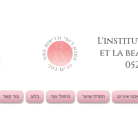
L'instit
et la be
2
05
נטי איג'ינג
הסרת שיער
טיפולי גוף
בלוג
צור קשר