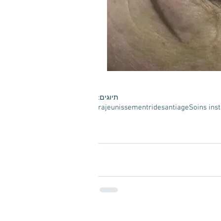
תיוגים:
rajeunissement
rides
antiage
Soins inst