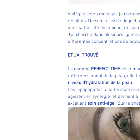
Voilà plusieurs mois que je cherch
résultats. Un soin à l’issue duquel
dans la tonicité de la peau. Un soin
J’ai cherché dans plusieurs  gammes
différentes concentrations de produi
ET J’AI TROUVÉ
La gamme 
PERFECT TIME
 de la mar
raffermissement de la peau, elle te
niveau d’hydratation de la peau
.
Les  lipopeptides à  la formule enr
agissent en synergie  et donnent à l
excellent 
soin anti-âge
.( Sur la pho