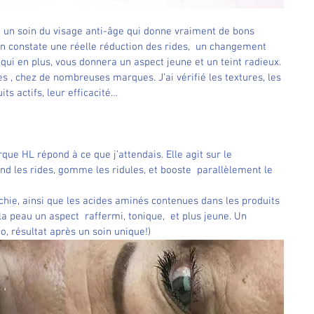
e un soin du visage anti-âge qui donne vraiment de bons 
 on constate une réelle réduction des rides,  un changement 
 qui en plus, vous donnera un aspect jeune et un teint radieux. 
 , chez de nombreuses marques. J’ai vérifié les textures, les 
ts actifs, leur efficacité…
que HL répond à ce que j’attendais. Elle agit sur le 
nd les rides, gomme les ridules, et booste  parallèlement le 
ichie, ainsi que les acides aminés contenues dans les produits 
a peau un aspect  raffermi, tonique,  et plus jeune. Un 
to, résultat après un soin unique!)