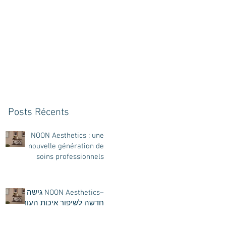
Posts Récents
NOON Aesthetics : une
nouvelle génération de
soins professionnels
intenses pour révéler la
beauté naturelle de votre
peau
–NOON Aesthetics גישה
חדשה לשיפור איכות העור