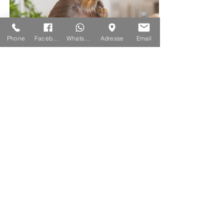
Phone
Facebook
Whatsapp
Adresse
Email
"light on skin"