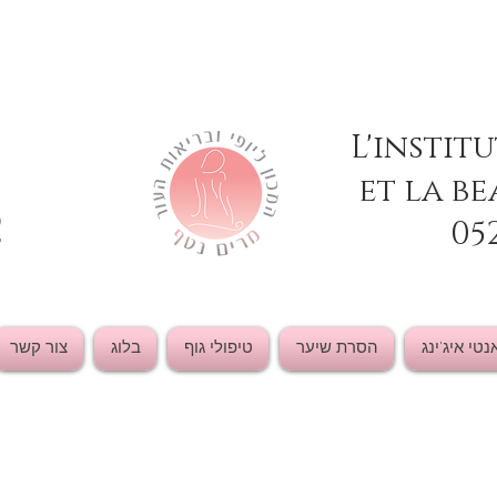
L'instit
et la be
2
05
נטי איג'ינג
הסרת שיער
טיפולי גוף
בלוג
צור קשר