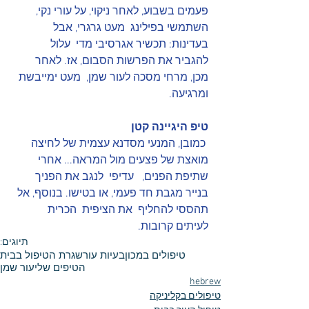
פעמים בשבוע, לאחר ניקוי, על עורי נקי, 
השתמשי בפילינג  מעט גרגרי, אבל 
בעדינות: תכשיר אגרסיבי מדי  עלול 
להגביר את הפרשות הסבום, אז. לאחר 
מכן, מרחי מסכה לעור שמן,  מעט ימייבשת 
ומרגיעה.
טיפ היגיינה קטן
 כמובן, המנעי מסדנא עצמית של לחיצה 
מואצת של פצעים מול המראה... אחרי 
שתיפת הפנים,   עדיפי  לנגב את הפניך 
בנייר מגבת חד פעמי, או בטישו. בנוסף, אל 
תהססי להחליף  את הציפית  הכרית 
לעיתים קרובות.
תיוגים:
טיפולים במכון
בעיות עור
שגרת הטיפול בבית
הטיפים שלי
עור שמן
hebrew
טיפולים בקליניקה