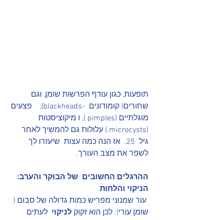
תופעות, כגון עודף הפרשות שומן, וגם 
שחורים( קומודונים  -blackheads),    פצעים 
מוגלתיים (pimples ), ו מיקוציסטות  
(microcysts ) עלולות גם להמשיך לאחר 
גיל  25.  אז הנה כמה עצות  שיעזרו לך 
לשפר את מצב העורך.
ההרגלים החשובים  של הבוקר והערב: 
הניקוי והלחות
 עור שמנוני מפריש כמות גדולה של סבום ( 
שומן עורי). לכן הוא זקוק 
לניקוי
  לעתים 