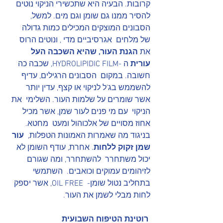
קרובות. הבעיה היא שתכשירי הניקוי נוטים 
להסיר ממנו גם שומן וגם מים. למשל, 
הסבונים המוצקים המכילים כמות גדולה 
של מלחים  אגרסיביים מדי , ונוטים הרוס 
את 
הגנת העור, שהיא השכבה העל 
עורית 
ה -HYDROLIPIDIC FILM, שכבה כה 
חשובה. במקום  הסבונים הרגילים, עדיף  
להשממש בג'ל לניקוי או קצף, עדין יותר 
אשר שומרים על שלמות העור. השלימי  את 
הניקוי  עם מי פנים לעור שמן, אשר מכיל 
אחוז מסויים של אלכוהול ומעט  מחטא. 
בניגוד מה שאמרות האמונות הטפלות,  
עור 
שמן זקוק ללחות
. אחרת, עודף השומן לא 
יכול משתחרר  להשתחרר, ומה שגורם 
לזיהומים עמוקים וכואבים.  השתמשי 
בתחליב נטול שומן-  OIL FREE, אשר יספק 
לחות מבלי לשמן את העור.
 רוטינת הטיפוח השבועית