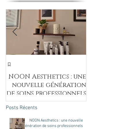
חד
NOON Aesthetics : une
nouvelle génération
de soins professionnels
intenses pour révéler
Posts Récents
la beauté naturelle de
votre peau
NOON Aesthetics : une nouvelle
génération de soins professionnels