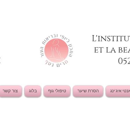
L'instit
et la be
2
05
נטי איג'ינג
הסרת שיער
טיפולי גוף
בלוג
צור קשר