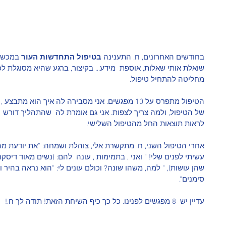
בחודשים האחרונים, ח. התענינה 
בטיפול התחדשות העור
 במכשי
שואלת אותי שאלות, אוספת  מידע... בקיצור, ברגע שהיא מסוגלת לכ
מחליטה להתחיל טיפול.
הטיפול מתפרס על 10 מפגשים. אני מסבירה לה איך הוא
של הטיפול, ולמה צריך לצפות. אני גם אומרת לה  שהתהליך דורש 
לראות תוצאות החל מהטיפול השלישי.
עשיתי לפנים שלי! " ואני , בתמימות , עונה  להם: (נשים מאוד דיסק
שהן עושות), " למה, משהו שונה? וכולם עונים לי: "הוא נראה בהיר וז
סימנים".
עדיין יש  8 מפגשים לפנינו. כל כך כיף השיחת הזאת! תודה לך ח.!