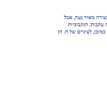
ירה מאוד נעה, אבל 
 עקבות: הנקבוביות 
מובן, לעיניים של ח. הן 
Radiofréquen
טיפולי הפנים של החורף:
 de
visage : rafferm
מסיכות חימר
Les
' argile
la pe
naturelleme
sans chirurg