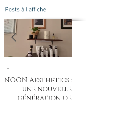
Posts à l'affiche
N
NOON Aesthetics :
חד
une nouvelle
הע
génération de
soins
professionnels
intenses pour
révéler la beauté