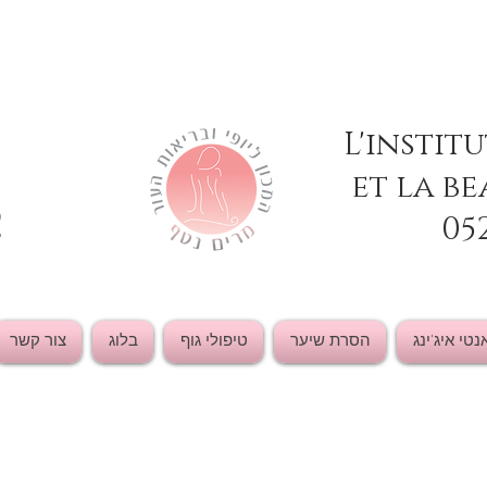
L'instit
et la be
2
05
נטי איג'ינג
הסרת שיער
טיפולי גוף
בלוג
צור קשר