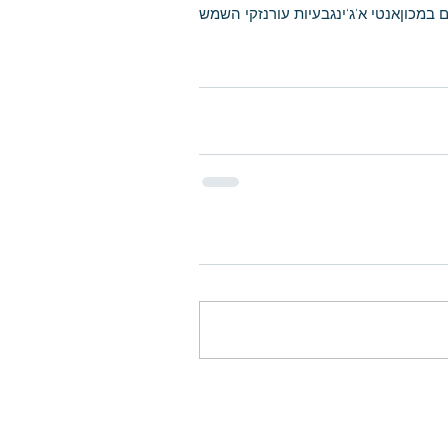
ם במכון
אנטי א'ג'ינג
בעיות עור
נזקי השמש