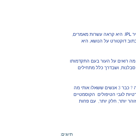
ר 
IPL
. היא קראה עשרות מאמרים, 
תוב דוקטורט על הנושא, היא  
 מתבצע , מה רואים על העור בעם התקדמותו 
 סבלנות, ושבדרך כלל מתחילים 
אחרי הטיפול השני, ח. מתקשרת אלי, צוהלת ושמחה: "את יודעת מה ? כבר 3 אנשים ששאלו אותי מה 
רטיות לגבי הטיפולים  הקוסמטיים 
והר יותר, חלק יותר,  עם פחות 
תיוגים: