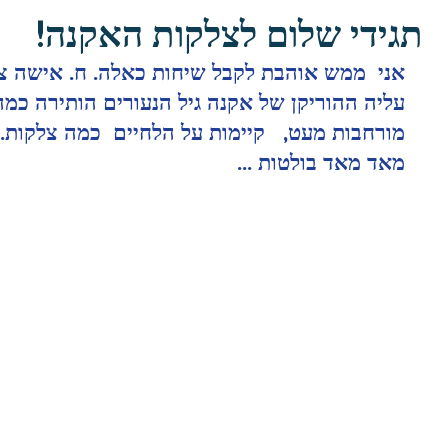
תגידי שלום לצלקות האקנה!
אני  ממש אוהבת לקבל שיחות כאלה. ח. אישה צע
עליה ההוריקן של אקנה גיל הנעורים הותירה כמה
מורחבות מעט,   קיימות על הלחיים  כמה צלקות. כ
מאד מאד בולטות ...
–NOO
טיפול פנים בגלי רדיו:
ce
Aesthetics גישה
מיצוק העור באופן טבעי
ir
שה לשיפור איכות
ללא ניתוח
au
ור
nt
ie