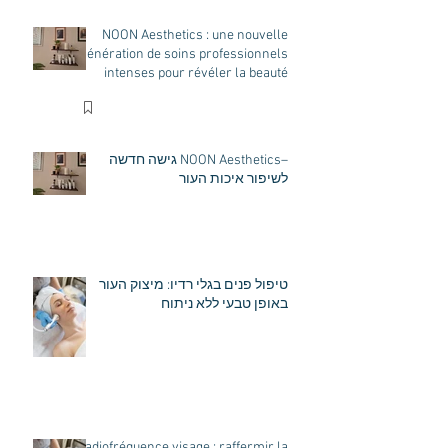
votre peau
NOON Aesthetics : une nouvelle
génération de soins professionnels
intenses pour révéler la beauté
naturelle de votre peau
–NOON Aesthetics גישה חדשה
לשיפור איכות העור
טיפול פנים בגלי רדיו: מיצוק העור
באופן טבעי ללא ניתוח
Radiofréquence visage : raffermir la