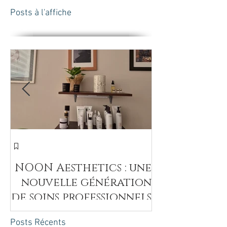
Posts à l'affiche
חד
NOON Aesthetics : une
nouvelle génération
de soins professionnels
intenses pour révéler
Posts Récents
la beauté naturelle de