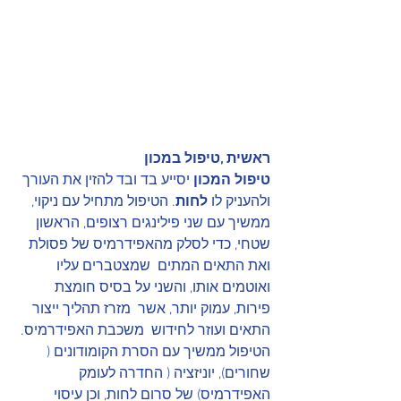
ראשית ,טיפול במכון
טיפול המכון
 יסייע בד ובד להזין את העורך 
ולהעניק לו 
לחות
. הטיפול מתחיל עם ניקוי, 
ממשיך עם שני פילינגים רצופים, הראשון 
שטחי, כדי לסלק מהאפידרמיס של פסולת 
ואת התאים המתים  שמצטברים עליו 
ואוטמים אותו, והשני על בסיס חומצת 
פירות, עמוק יותר, אשר  מזרז תהליך ייצור 
התאים ועוזר לחידוש  משכבת האפידרמיס. 
הטיפול ממשיך עם הסרת הקומודונים ( 
שחורים), יוניזציה ( החדרה לעומק 
האפידרמיס) של סרום לחות, וכן עיסוי 