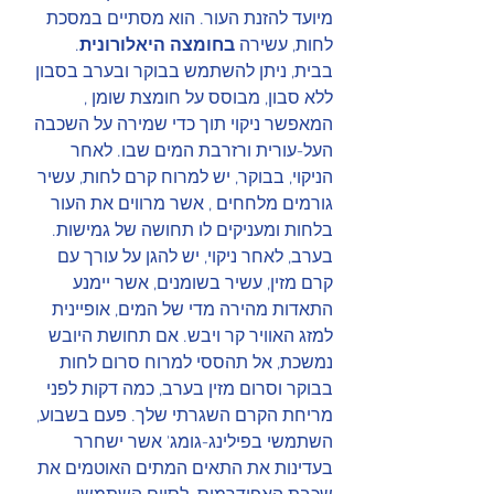
מיועד להזנת העור. הוא מסתיים במסכת 
לחות, עשירה 
בחומצה היאלורונית
.
בבית, ניתן להשתמש בבוקר ובערב בסבון 
ללא סבון, מבוסס על חומצת שומן , 
המאפשר ניקוי תוך כדי שמירה על השכבה 
העל-עורית ורזרבת המים שבו. לאחר 
הניקוי, בבוקר, יש למרוח קרם לחות, עשיר 
גורמים מלחחים , אשר מרווים את העור 
בלחות ומעניקים לו תחושה של גמישות. 
בערב, לאחר ניקוי, יש להגן על עורך עם 
קרם מזין, עשיר בשומנים, אשר יימנע 
התאדות מהירה מדי של המים, אופיינית  
למזג האוויר קר ויבש. אם תחושת היובש 
נמשכת, אל תהססי למרוח סרום לחות 
בבוקר וסרום מזין בערב, כמה דקות לפני 
מריחת הקרם השגרתי שלך. פעם בשבוע, 
השתמשי בפילינג-גומג' אשר ישחרר 
בעדינות את התאים המתים האוטמים את 