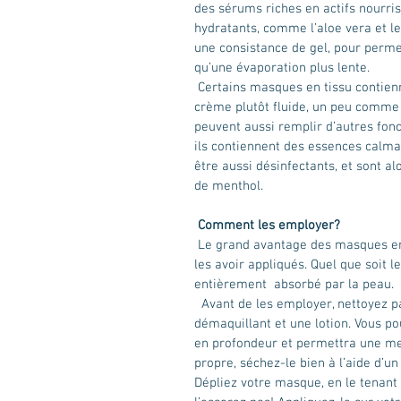
des sérums riches en actifs nourris
hydratants, comme l’aloe vera et le 
une consistance de gel, pour permet
qu’une évaporation plus lente.
 Certains masques en tissu contiennent des émulsions légères, qui se présentent sous forme de 
crème plutôt fluide, un peu comme 
peuvent aussi remplir d’autres fonct
ils contiennent des essences calmant
être aussi désinfectants, et sont a
de menthol.
Comment les employer?
 Le grand avantage des masques en tissu, c’est qu’on n’a pas besoin de rincer le visage après 
les avoir appliqués. Quel que soit le
entièrement  absorbé par la peau.
  Avant de les employer, nettoyez parfaitement votre visage et votre cou avec un produit 
démaquillant et une lotion. Vous po
en profondeur et permettra une meil
propre, séchez-le bien à l’aide d’u
Dépliez votre masque, en le tenant b