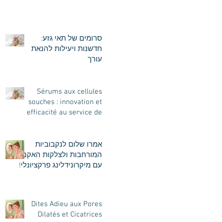
סרומים של תאי גזע:
חדשנות ויעילות להנאת
עורך
Sérums aux cellules
souches : innovation et
efficacité au service de
votre peau
אמרו שלום לנקבוביות
המורחבות ולצלקות האקנה
עם מיקרונידלינג פרקציונלי!
Dites Adieu aux Pores
Dilatés et Cicatrices