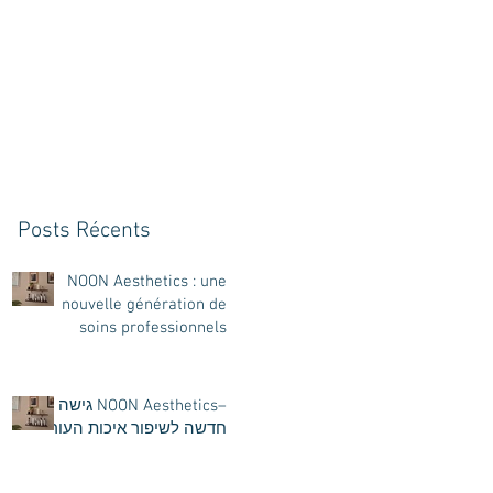
Posts Récents
NOON Aesthetics : une
nouvelle génération de
soins professionnels
intenses pour révéler la
beauté naturelle de votre
peau
–NOON Aesthetics גישה
חדשה לשיפור איכות העור