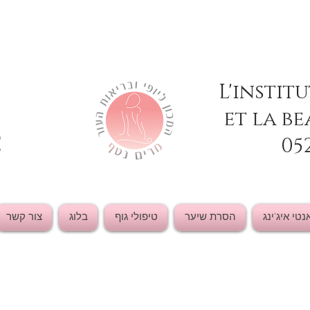
L'instit
et la be
2
05
נטי איג'ינג
הסרת שיער
טיפולי גוף
בלוג
צור קשר