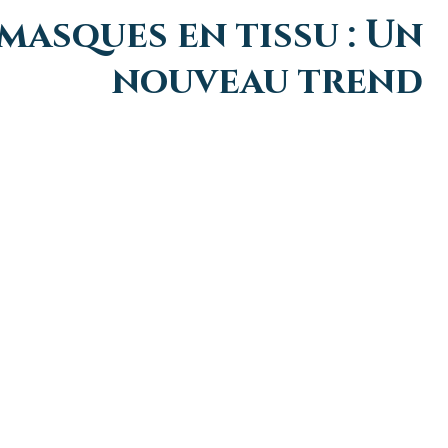
 masques en tissu : Un
nouveau trend
–NOO
טיפול פנים בגלי רדיו:
ce
Aesthetics גישה
מיצוק העור באופן טבעי
ir
שה לשיפור איכות
ללא ניתוח
au
ור
nt
ie