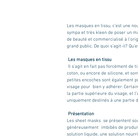
Les masques en tissu, c’est une nouv
sympa et très kleen de poser un ma
de beauté et commercialisé à l’ori
grand public. De quoi s’agit-il? Qu
Les masques en tissu
 Il s’agit en fait pas forcément de tissu…Ces masques se présentent sous forme de gaze, ou de 
coton, ou encore de silicone, et so
petites encoches sont également pr
visage pour  bien y adhérer. Certai
la partie supérieure du visage, et l
uniquement destinés à une partie d
Présentation
Les sheet masks  se présentent sou
généreusement  imbibés de produit.
solution liquide, une solution nourr