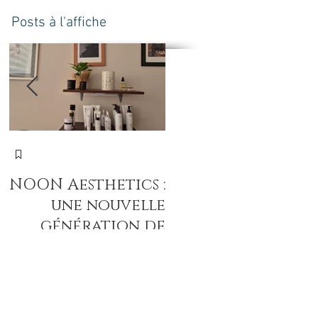
Posts à l'affiche
N
NOON Aesthetics :
חד
une nouvelle
הע
génération de
soins
professionnels
intenses pour
révéler la beauté