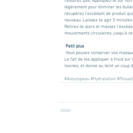
l’essorez pas! Appliquez-le sur votr
légèrement pour éliminer les bulles 
récupérez l’excédant de produit qu
nouveau. Laissez-le agir 5 minutes
Retirez-le alors et massez l’excéda
mouvements circulaires, jusqu'à ce 
Petit plus
 Vous pouvez conserver vos masques en tissu au froid, dans le bac à légumes du réfrigérateur. 
Le fait de les appliquer à froid sur 
toxines, et donne au teint un coup d
#Astucepeau
#Hydratation
#Peauet