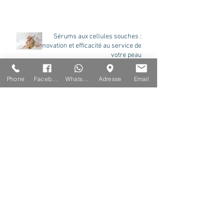
Sérums aux cellules souches :
innovation et efficacité au service de
votre peau
Phone
Facebook
Whatsapp
Adresse
Email
אמרו שלום לנקבוביות המורחבות
ולצלקות האקנה עם מיקרונידלינג
פרקציונלי!
Dites Adieu aux Pores Dilatés et
Cicatrices d'Acné grâce au
Microneedling Fractionnel