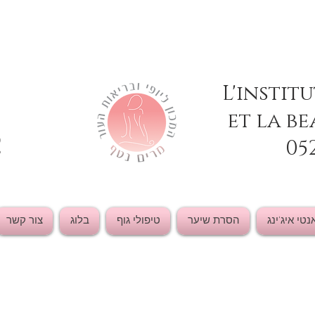
L'instit
et la be
2
05
נטי איג'ינג
הסרת שיער
טיפולי גוף
בלוג
צור קשר