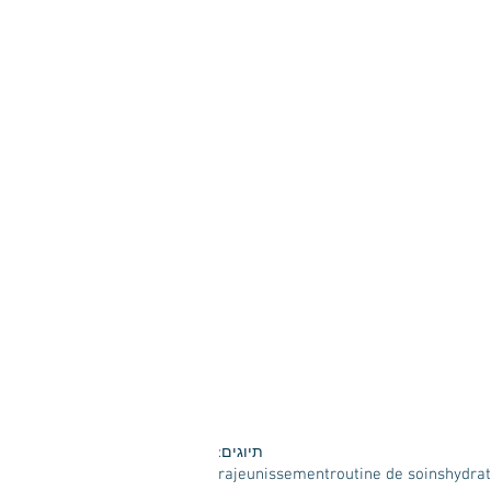
תיוגים:
rajeunissement
routine de soins
hydrat