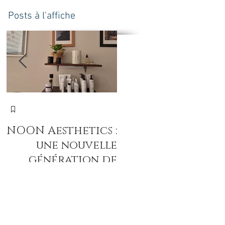
Posts à l'affiche
N
NOON Aesthetics :
חד
une nouvelle
הע
génération de
soins
professionnels
intenses pour
révéler la beauté