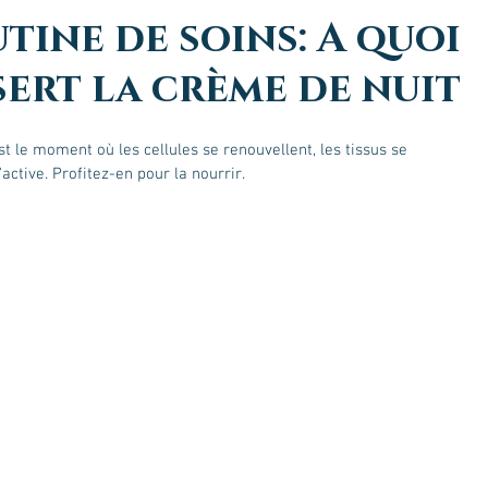
tine de soins: A quoi
sert la crème de nuit?
st le moment où les cellules se renouvellent, les tissus se 
'active. Profitez-en pour la nourrir.
–NOO
טיפול פנים בגלי רדיו:
ce
Aesthetics גישה
מיצוק העור באופן טבעי
ir
שה לשיפור איכות
ללא ניתוח
au
ור
nt
ie