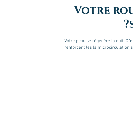
Votre rou
Votre peau se régénère la nuit. C 'e
renforcent les la microcirculation s
Radiofréquen
טיפולי הפנים של החורף:
 de
visage : rafferm
מסיכות חימר
Les
' argile
la pe
naturelleme
sans chirurg