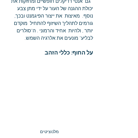
  גם  אנטי רדיקלים חופשיים ומחזקות את 
יכולת ההגנה של העור על ידי מתן צבע 
נוסף.  מאיצות  את ייצור הפיגמנט ובכך, 
גורמים לתהליך השיזוף להתחיל  מוקדם 
יותר , ולהיות  אחיד והרמוני . ה"סולרים 
לבליע" מונעים את אלרגיה השמש
.
על החוף: כללי הזהב
מלנוציטים