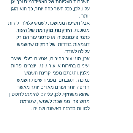
השכבות העליונות של האפידרמיס וכך יגן 
עליו. לכן, ככל העור כהה יותר, כך הוא מוגן 
יותר .
אבל חשיפה ממושכת לשמש עלולה  להיות  
מסוכנת. 
הזדקנות מוקדמת של העור
, 
כתמי פיגמנטציה, או סרטני עור הם רק 
דוגמאות בודדות  של הנזקים שהשמש 
עלולה לעודד.
אכן, סוגי עור בהירים,  אנשים בעלי  שיער 
ועיניים בהירות או עור ג'ינג'י יוצרים  פחות 
מלנין ,והגנתם מפני  קרינת השמש
נמוכה . תגובתם  מפני חשיפת השמש 
חריפה יותר ועורם מאדים יותר מאשר 
שהוא משתזף. לכן, עליהם להימנע לחלוטין 
מחשיפה  ממושכת לשמש , שגורמת 
לכוויות בדרגה ראשונה ושנייה .