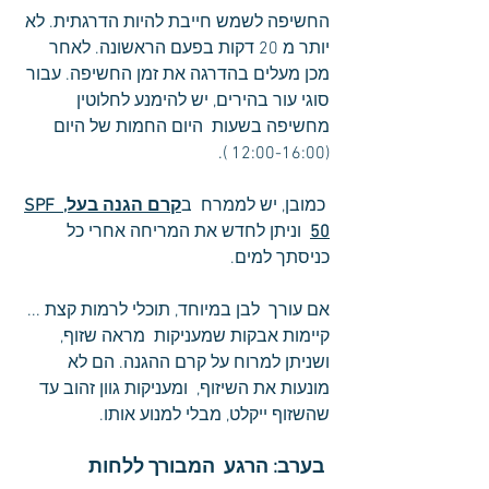
החשיפה לשמש חייבת להיות הדרגתית. לא 
יותר מ 20 דקות בפעם הראשונה. לאחר 
מכן מעלים בהדרגה את זמן החשיפה. עבור 
סוגי עור בהירים, יש להימנע לחלוטין 
מחשיפה בשעות  היום החמות של היום 
(12:00-16:00 ).
 כמובן, יש לממרח  ב
קרם הגנה בעל, SPF 
50
  וניתן לחדש את המריחה אחרי כל 
כניסתך למים.
אם עורך  לבן במיוחד, תוכלי לרמות קצת ... 
קיימות אבקות שמעניקות  מראה שזוף, 
ושניתן למרוח על קרם ההגנה. הם לא 
מונעות את השיזוף,  ומעניקות גוון זהוב עד 
שהשזוף ייקלט, מבלי למנוע אותו.
 בערב: הרגע  המבורך ללחות