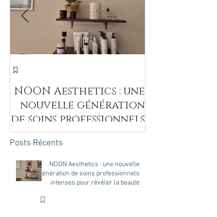
חד
NOON Aesthetics : une
nouvelle génération
de soins professionnels
intenses pour révéler
Posts Récents
la beauté naturelle de
votre peau
NOON Aesthetics : une nouvelle
génération de soins professionnels
intenses pour révéler la beauté
naturelle de votre peau