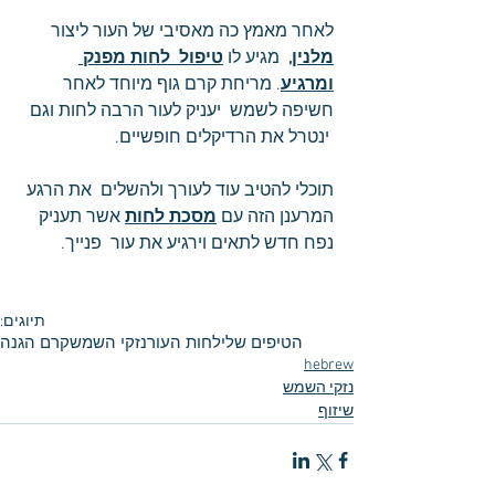
לאחר מאמץ כה מאסיבי של העור ליצור 
מלנין,
  מגיע לו 
טיפול  לחות מפנק 
ומרגיע
. מריחת קרם גוף מיוחד לאחר 
חשיפה לשמש  יעניק לעור הרבה לחות וגם 
 ינטרל את הרדיקלים חופשיים.
תוכלי להטיב עוד לעורך ולהשלים  את הרגע 
המרענן הזה עם 
מסכת לחות
 אשר תעניק 
נפח חדש לתאים וירגיע את עור  פנייך.
תיוגים:
הטיפים שלי
לחות העור
נזקי השמש
קרם הגנה
hebrew
נזקי השמש
שיזוף